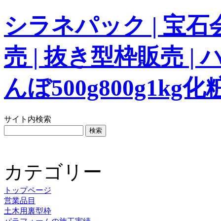
シラネパック | 宝
売 | 抜き型枠販売 |
んぼ500g800g1
サイト内検索
カテゴリー
トップページ
営業品目
土木用裏型枠