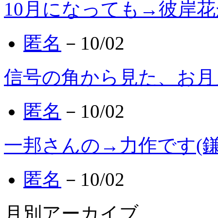
10月になっても→彼岸
匿名
－10/02
信号の角から見た、お月
匿名
－10/02
一邦さんの→力作です(鎌
匿名
－10/02
月別アーカイブ