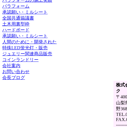
パラフォームの施工実績
パラフォーム
承認願い・ミルシート
全国共通協議書
土木用裏型枠
ハードボード
承認願い・ミルシート
人間のために・開発された
特殊LED蛍光灯・販売
ジュエリー関連商品販売
コインランドリー
会社案内
お問い合わせ
会長ブログ
株式
ク
〒400
山梨
野368
TEL.0
FAX.
-------