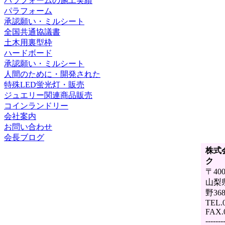
パラフォームの施工実績
パラフォーム
承認願い・ミルシート
全国共通協議書
土木用裏型枠
ハードボード
承認願い・ミルシート
人間のために・開発された
特殊LED蛍光灯・販売
ジュエリー関連商品販売
コインランドリー
会社案内
お問い合わせ
会長ブログ
株式
ク
〒400
山梨
野368
TEL.0
FAX.
-------