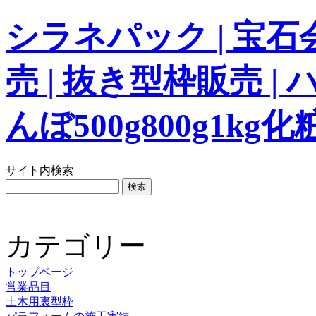
シラネパック | 宝
売 | 抜き型枠販売 |
んぼ500g800g1
サイト内検索
カテゴリー
トップページ
営業品目
土木用裏型枠